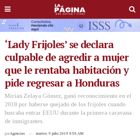
‘Lady Frijoles’ se declara
culpable de agredir a mujer
que le rentaba habitación y
pide regresar a Honduras
Mirian Zelaya Gómez, ganó reconocimiento en el
2018 por haberse quejado de los frijoles cuando
buscaba entrar EEUU durante la primera caravana
de inmigrantes.
por
Agencias
martes, 9 julio 2019 9:56 AM