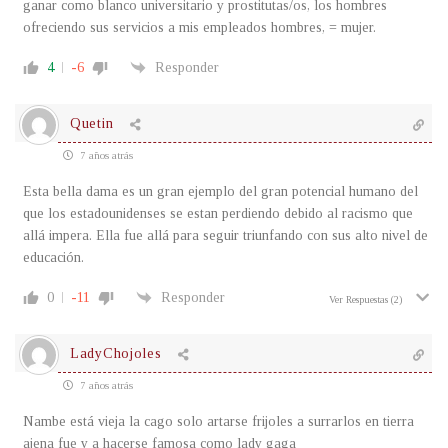
ganar como blanco universitario y prostitutas/os, los hombres
ofreciendo sus servicios a mis empleados hombres, = mujer.
4
-6
Responder
Quetin
7 años atrás
Esta bella dama es un gran ejemplo del gran potencial humano del
que los estadounidenses se estan perdiendo debido al racismo que
allá impera. Ella fue allá para seguir triunfando con sus alto nivel de
educación.
0
-11
Responder
Ver Respuestas
(2)
LadyChojoles
7 años atrás
Nambe está vieja la cago solo artarse frijoles a surrarlos en tierra
ajena fue y a hacerse famosa como lady gaga