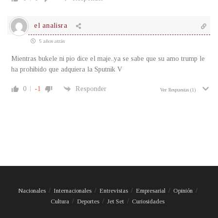
el analisra
5 años atrás
Mientras bukele ni pio dice el maje..ya se sabe que su amo trump le
ha prohibido que adquiera la Sputnik V
0
-1
Responder
Ver Respuestas
(1)
Nacionales
Internacionales
Entrevistas
Empresarial
Opinión
Cultura
Deportes
Jet Set
Curiosidades