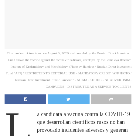
This handout picture taken on August 6, 2020 and provided by the Russian Direct Investment
Fund shows the vaccine against the coronavirus disease, developed by the Gamaleya Research
Institute of Epidemiology and Microbiology. (Photo by Handout / Russian Direct Investment
Fund / AFP) / RESTRICTED TO EDITORIAL USE - MANDATORY CREDIT "AFP PHOTO /
Russian Direct Investment Fund / Handout " - NO MARKETING - NO ADVERTISING
CAMPAIGNS - DISTRIBUTED AS A SERVICE TO CLIENTS
L
a candidata a vacuna contra la COVID-19
que desarrollan científicos rusos no han
provocado incidentes adversos y generan