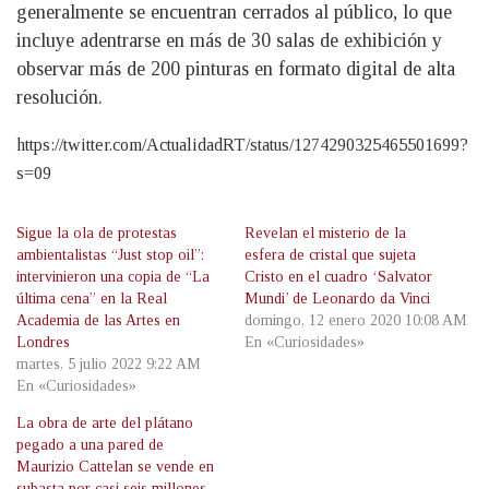
generalmente se encuentran cerrados al público, lo que
incluye adentrarse en más de 30 salas de exhibición y
observar más de 200 pinturas en formato digital de alta
resolución.
https://twitter.com/ActualidadRT/status/1274290325465501699?
s=09
Sigue la ola de protestas
Revelan el misterio de la
ambientalistas “Just stop oil”:
esfera de cristal que sujeta
intervinieron una copia de “La
Cristo en el cuadro ‘Salvator
última cena” en la Real
Mundi’ de Leonardo da Vinci
Academia de las Artes en
domingo, 12 enero 2020 10:08 AM
Londres
En «Curiosidades»
martes, 5 julio 2022 9:22 AM
En «Curiosidades»
La obra de arte del plátano
pegado a una pared de
Maurizio Cattelan se vende en
subasta por casi seis millones