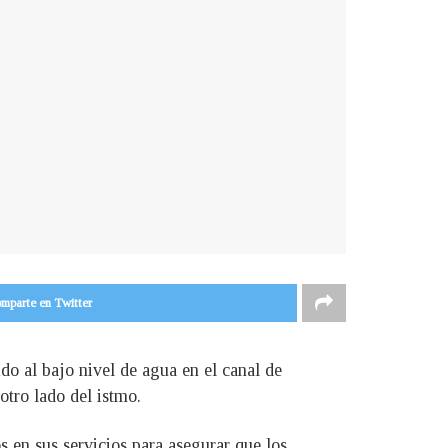
mparte en Twitter
o al bajo nivel de agua en el canal de
otro lado del istmo.
s en sus servicios para asegurar que los