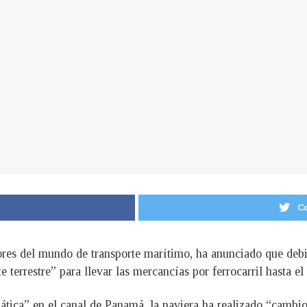
Co
res del mundo de transporte marítimo, ha anunciado que debid
errestre” para llevar las mercancías por ferrocarril hasta el 
uática” en el canal de Panamá, la naviera ha realizado “cambio