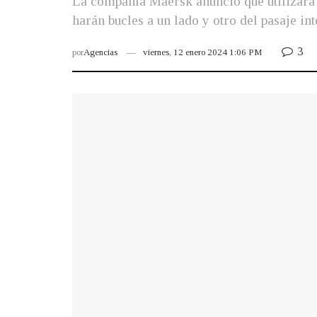
La compañía Maersk anunció que utilizará u
harán bucles a un lado y otro del pasaje in
3
por
Agencias
viernes, 12 enero 2024 1:06 PM