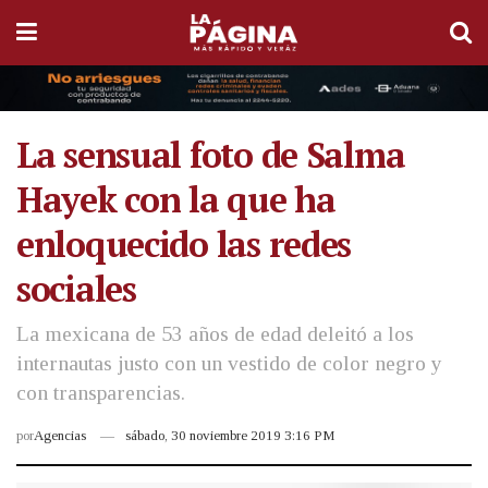
La sensual foto de Salma
Hayek con la que ha
enloquecido las redes
sociales
La mexicana de 53 años de edad deleitó a los
internautas justo con un vestido de color negro y
con transparencias.
por
Agencias
sábado, 30 noviembre 2019 3:16 PM