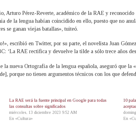
io, Arturo Pérez-Reverte, académico de la RAE y reconocido es
a de la lengua habían coincidido en ello, puesto que no anula
es se ganan viejas batallas», tuiteó.
!», escribió en Twitter, por su parte, el novelista Juan Gómez
ABC: ‘La RAE rectifica y devuelve la tilde a sólo trece años de
de la nueva Ortografía de la lengua española, aseguró que la
lde], porque no tienen argumentos técnicos con los que defend
La RAE será la fuente principal en Google para todas
10 pal
las consultas sobre significados
acepta
miércoles, 13 diciembre 2023 9:52 AM
doming
En «Cultura»
En «Cu