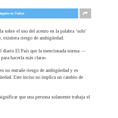
mparte en Twitter
 sobre el uso del acento en la palabra ‘solo’
e, existiera riesgo de ambigüedad.
n al diario El País que la mencionada norma —
para hacerla más clara».
pleo no entrañe riesgo de ambigüedad y es
igüedad. Este inciso no implica un cambio de
significar que una persona solamente trabaja el