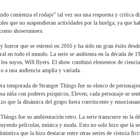
ando comienza el rodaje” tal vez sea una respuesta y crítica d
les que no suspendieran actividades por la huelga, ya que hab
s como showrunners.
n y horror que se estrenó en 2016 y ha sido un gran éxito de
ral en todo el mundo. La serie se ambienta en la década de 1
e los suyos, Will Byers. El show combinó elementos de ciencia
jo a una audiencia amplia y variada.
era temporada de Stranger Things fue su elenco de personaje
osa niña con poderes psíquicos, Eleven, cada personaje se sent
hizo que la dinámica del grupo fuera convincente y emocionant
 Things fue su ambientación retro. La serie transcurre en la 
cluyendo películas, música y moda. Esto no solo hizo que la se
tintiva que la hizo destacar entre otras series de ciencia ficc