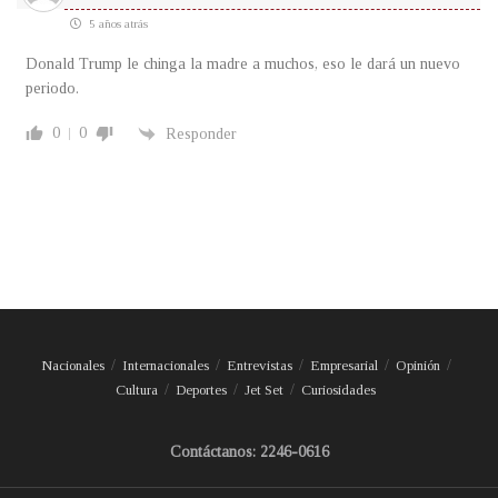
5 años atrás
Donald Trump le chinga la madre a muchos, eso le dará un nuevo
periodo.
0
0
Responder
Nacionales
Internacionales
Entrevistas
Empresarial
Opinión
Cultura
Deportes
Jet Set
Curiosidades
Contáctanos: 2246-0616