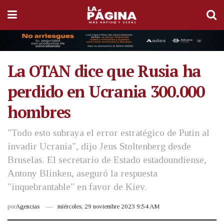
La OTAN dice que Rusia ha
perdido en Ucrania 300.000
hombres
"Todo esto subraya el error estratégico de Putin al
invadir Ucrania", dijo Jens Stoltenberg desde
Bruselas. El secretario de Estado estadoundiense,
Antony Blinken, aseguró la respuesta
"inquebrantable" en favor de Kiev.
por
Agencias
miércoles, 29 noviembre 2023 9:54 AM