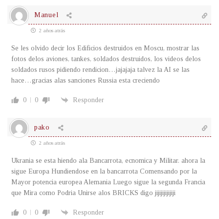
Manuel
2 años atrás
Se les olvido decir los Edificios destruidos en Moscu, mostrar las
fotos delos aviones, tankes, soldados destruidos, los videos delos
soldados rusos pidiendo rendicion…jajajaja talvez la AI se las
hace…gracias alas sanciones Russia esta creciendo
0
0
Responder
pako
2 años atrás
Ukrania se esta hiendo ala Bancarrota, ecnomica y Militar. ahora la
sigue Europa Hundiendose en la bancarrota Comensando por la
Mayor potencia europea Alemania Luego sigue la segunda Francia
que Mira como Podria Unirse alos BRICKS digo jijijijijijiji
0
0
Responder