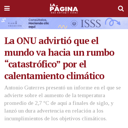
La ONU advirtió que el
mundo va hacia un rumbo
“catastrófico” por el
calentamiento climático
Antonio Guterres presentó un informe en el que se
advierte sobre el aumento de la temperatura
promedio de 2,7 ºC de aquí a finales de siglo, y
lanzó un dura advertencia en relación a los
incumplimientos de los objetivos climáticos.