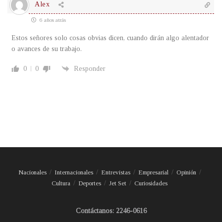
Alex
6 años atrás
Estos señores solo cosas obvias dicen, cuando dirán algo alentador
o avances de su trabajo.
0
0
Responder
Nacionales
Internacionales
Entrevistas
Empresarial
Opinión
Cultura
Deportes
Jet Set
Curiosidades
Contáctanos: 2246-0616