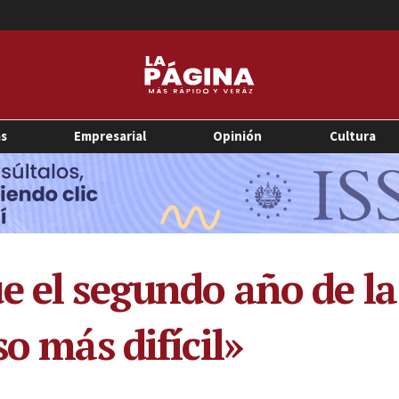
as
Empresarial
Opinión
Cultura
e el segundo año de l
so más difícil»