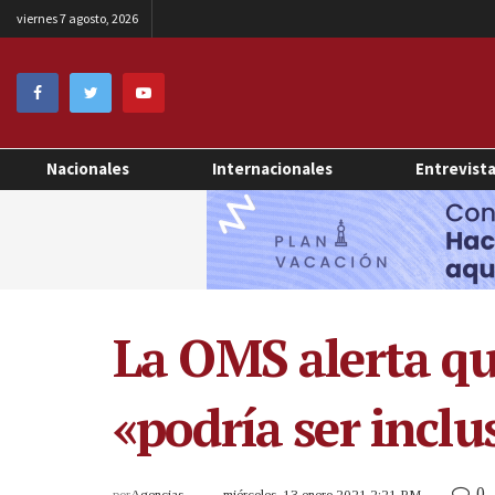
viernes 7 agosto, 2026
Nacionales
Internacionales
Entrevist
La OMS alerta qu
«podría ser inclu
0
por
Agencias
miércoles, 13 enero 2021 2:21 PM