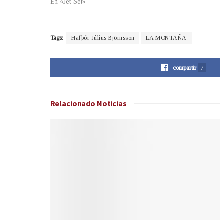
En «Jet Set»
Tags:
Hafþór Júlíus Björnsson
LA MONTAÑA
compartir
7
Relacionado
Noticias