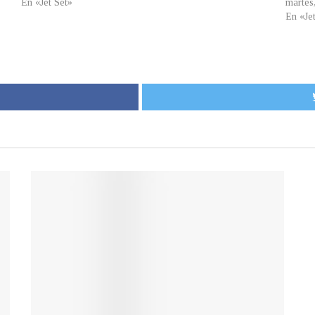
En «Jet Set»
martes
En «Je