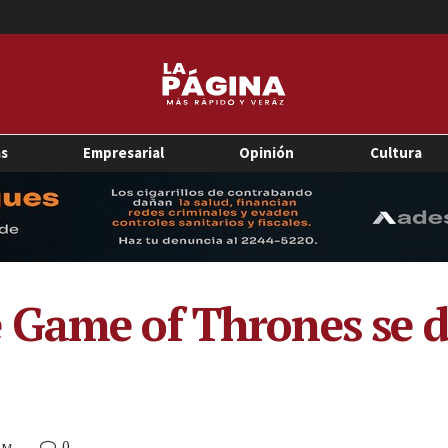
as
Empresarial
Opinión
Cultura
 Game of Thrones se 
0
 PM