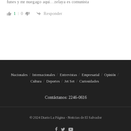
funes y mr nuegago aqui…zelaya es comunista
1
0
Responder
Nacionales
Internacionales
Entrevistas
Empresarial
Opinión
Cultura
Deportes
Jet Set
Curiosidades
Contáctanos: 2246-0616
© 2024 Diario La Página - Noticias de El Salvador