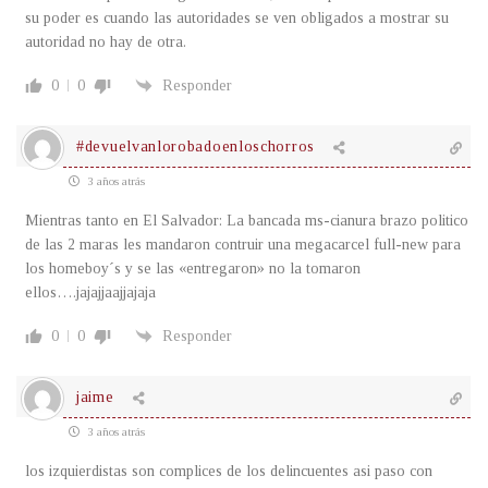
su poder es cuando las autoridades se ven obligados a mostrar su
autoridad no hay de otra.
0
0
Responder
#devuelvanlorobadoenloschorros
3 años atrás
Mientras tanto en El Salvador: La bancada ms-cianura brazo politico
de las 2 maras les mandaron contruir una megacarcel full-new para
los homeboy´s y se las «entregaron» no la tomaron
ellos….jajajjaajjajaja
0
0
Responder
jaime
3 años atrás
los izquierdistas son complices de los delincuentes asi paso con