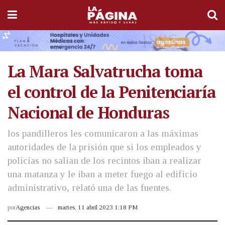
La Mara Salvatrucha toma
el control de la Penitenciaría
Nacional de Honduras
los pandilleros les comunicaron a las máximas
autoridades de la prisión que si los empleados y
policías no salían de los recintos iban a realizar
una matanza y le iban a meter fuego al edificio
administrativo, relató una de las fuentes.
por
Agencias
martes, 11 abril 2023 1:18 PM