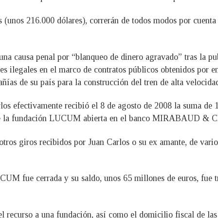
s (unos 216.000 dólares), correrán de todos modos por cuenta d
ó una causa penal por “blanqueo de dinero agravado” tras la p
es ilegales en el marco de contratos públicos obtenidos por e
ñías de su país para la construcción del tren de alta velocid
los efectivamente recibió el 8 de agosto de 2008 la suma de 1
a de la fundación LUCUM abierta en el banco MIRABAUD & C
tros giros recibidos por Juan Carlos o su ex amante, de vari
UCUM fue cerrada y su saldo, unos 65 millones de euros, fue 
“el recurso a una fundación, así como el domicilio fiscal de la