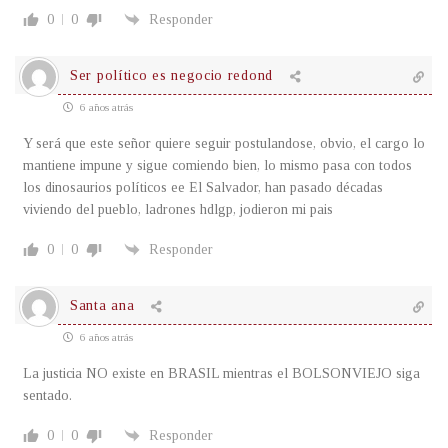
0
0
Responder
Ser político es negocio redond
6 años atrás
Y será que este señor quiere seguir postulandose, obvio, el cargo lo
mantiene impune y sigue comiendo bien, lo mismo pasa con todos
los dinosaurios políticos ee El Salvador, han pasado décadas
viviendo del pueblo, ladrones hdlgp, jodieron mi pais
0
0
Responder
Santa ana
6 años atrás
La justicia NO existe en BRASIL mientras el BOLSONVIEJO siga
sentado.
0
0
Responder