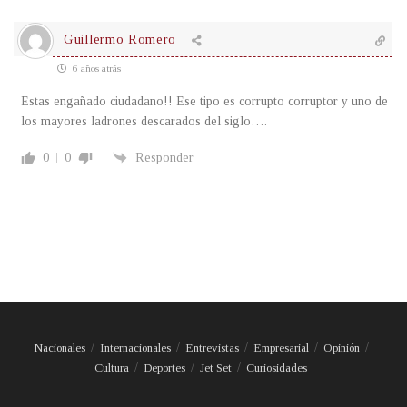
Guillermo Romero
6 años atrás
Estas engañado ciudadano!! Ese tipo es corrupto corruptor y uno de
los mayores ladrones descarados del siglo….
0
0
Responder
Nacionales
Internacionales
Entrevistas
Empresarial
Opinión
Cultura
Deportes
Jet Set
Curiosidades