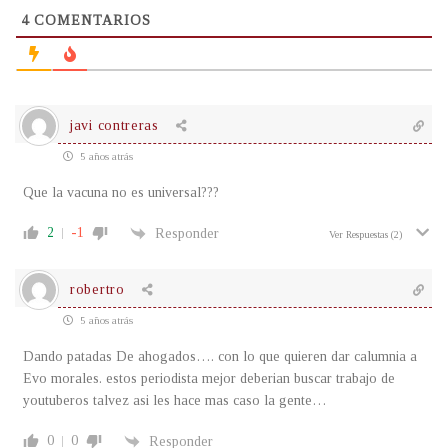
4
COMENTARIOS
javi contreras
5 años atrás
Que la vacuna no es universal???
2
-1
Responder
Ver Respuestas
(2)
robertro
5 años atrás
Dando patadas De ahogados…. con lo que quieren dar calumnia a
Evo morales. estos periodista mejor deberian buscar trabajo de
youtuberos talvez asi les hace mas caso la gente…
0
0
Responder