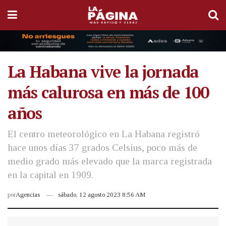
La Habana vive la jornada
más calurosa en más de 100
años
El centro meteorológico en La Habana registró
hace unos días 37 grados Celsius, poco más de
medio grado más elevado que la marca registrada
en la capital en 1909.
por
Agencias
sábado, 12 agosto 2023 8:56 AM