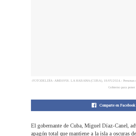
-FOTODELDÍA- AME6958. LA HABANA (CUBA), 18/05/2024.- Personas caminan po
Gobierno para poner a
Comparte en Facebook
El gobernante de Cuba, Miguel Díaz-Canel, advi
apagón total que mantiene a la isla a oscuras d