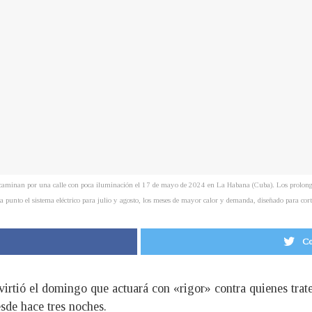
r una calle con poca iluminación el 17 de mayo de 2024 en La Habana (Cuba). Los prolongados a
 punto el sistema eléctrico para julio y agosto, los meses de mayor calor y demanda, diseñado para corto
Co
rtió el domingo que actuará con «rigor» contra quienes trate
esde hace tres noches.