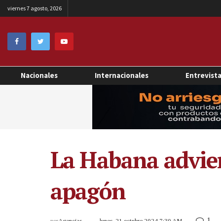
viernes 7 agosto, 2026
Nacionales
Internacionales
Entrevist
La Habana advier
apagón
1
por
Agencias
lunes, 21 octubre 2024 7:30 AM