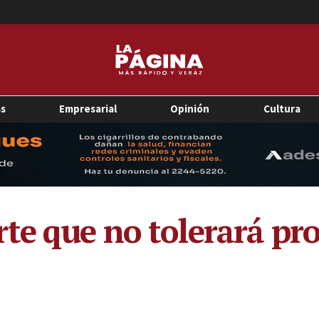
as
Empresarial
Opinión
Cultura
te que no tolerará pro