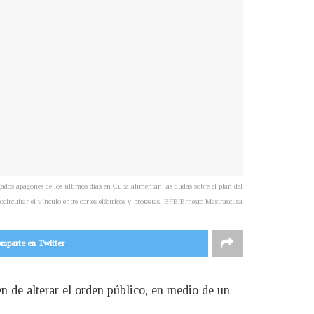
pagones de los últimos días en Cuba alimentan las dudas sobre el plan del
circuitar el vínculo entre cortes eléctricos y protestas. EFE/Ernesto Mastrascusa
mparte en Twitter
n de alterar el orden público, en medio de un