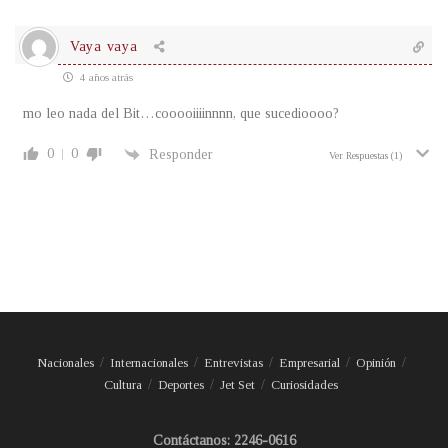
Vaya vaya
4 años atrás
mo leo nada del Bit…cooooiiiinnnn, que sucedioooo?
0
0
Responder
Ver Respuestas
(1)
Nacionales
Internacionales
Entrevistas
Empresarial
Opinión
Cultura
Deportes
Jet Set
Curiosidades
Contáctanos: 2246-0616