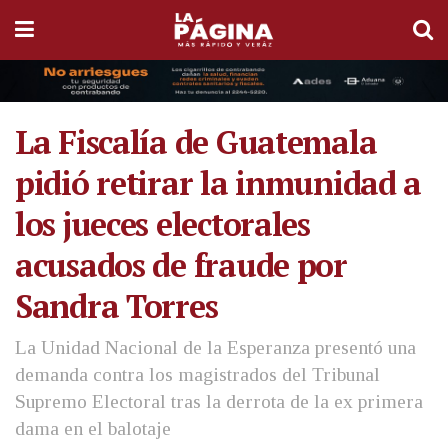
La Fiscalía de Guatemala
pidió retirar la inmunidad a
los jueces electorales
acusados de fraude por
Sandra Torres
La Unidad Nacional de la Esperanza presentó una
demanda contra los magistrados del Tribunal
Supremo Electoral tras la derrota de la ex primera
dama en el balotaje