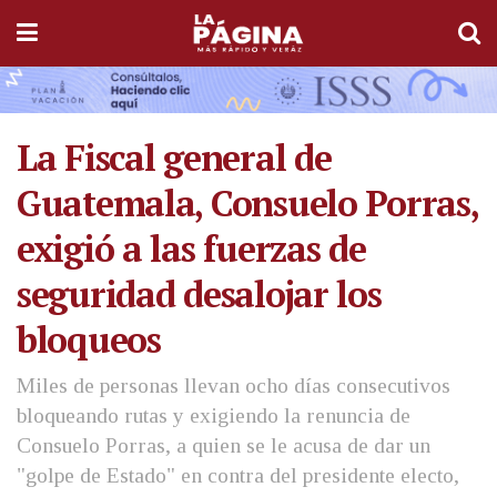
La Fiscal general de
Guatemala, Consuelo Porras,
exigió a las fuerzas de
seguridad desalojar los
bloqueos
Miles de personas llevan ocho días consecutivos
bloqueando rutas y exigiendo la renuncia de
Consuelo Porras, a quien se le acusa de dar un
"golpe de Estado" en contra del presidente electo,