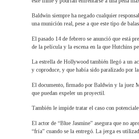
este filme y podrían enfrentarse a una pena má
Baldwin siempre ha negado cualquier responsabi
una munición real, pese a que este tipo de balas
El pasado 14 de febrero se anunció que está pr
de la película y la escena en la que Hutchins pe
La estrella de Hollywood también llegó a un acu
y coproduce, y que había sido paralizado por la 
El documento, firmado por Baldwin y la juez M
que puedan expeler un proyectil.
También le impide tratar el caso con potenciales
El actor de “Blue Jasmine” asegura que no apretó
“fría” cuando se la entregó. La jerga es utili