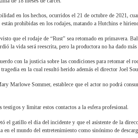
xima de 18 meses de cárcel.
lidad en los hechos, ocurridos el 21 de octubre de 2021, cua
 están prohibidas en los rodajes, matando a Hutchins e hiriend
evisto que el rodaje de “Rust” sea retomado en primavera. Ba
rdió la vida será reescrita, pero la productora no ha dado más 
erdo con la justicia sobre las condiciones para retomar el ro
tragedia en la cual resultó herido además el director Joel Sou
ary Marlowe Sommer, establece que el actor no podrá consumi
 testigos y limitar estos contactos a la esfera profesional.
 el gatillo el día del incidente y que el asistente de la direc
zada en el mundo del entretenimiento como sinónimo de descar