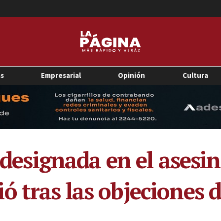
as
Empresarial
Opinión
Cultura
l designada en el ases
 tras las objeciones d