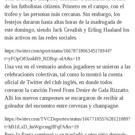
de los futbolistas citizens. Primero en el campo, con el
trofeo y las personas más cercanas. Sin embargo, los
festejos duraron hasta altas horas de la madrugada de
este domingo, siendo Jack Grealish y Erling Haaland los
más activos en las redes sociales.
https://twitter.com/sport/status/1667871806345170944?
t=yFOpO83znkR9_RDRqc-ulA&s=19
Una vez en el vestuario ambos jugadores se unieron a las
celebraciones colectivas, tal como lo mostró la cuenta
oficial de Twitter del club inglés, en donde todos
corearon la canción Freed From Desire de Gala Rizzatto.
Allí los nuevos campeones se encargaron de recibir al
goleador del encuentro entre cervezas y champagne.
https://twitter.com/TVCDeportes/status/1667710557628121089?
t=hB1iLxD_huWgicmgIfFqFA&s=19
Pero la fiesta continuó y se trasladó a otro sitio después