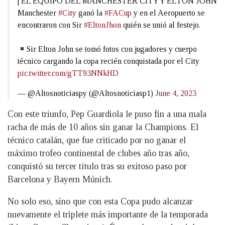
| EL EQUIPO DEL MANCHESTER CITY Y ELTON JOHN
Manchester
#City
ganó la
#FACup
y en el Aeropuerto se
encontraron con Sir
#EltonJhon
quién se unió al festejo.
Sir Elton John se tomó fotos con jugadores y cuerpo
técnico cargando la copa recién conquistada por el City
pic.twitter.com/gTT93NNkHD
— @Altosnoticiaspy (@Altosnoticiasp1)
June 4, 2023
Con este triunfo, Pep Guardiola le puso fin a una mala
racha de más de 10 años sin ganar la Champions. El
técnico catalán, que fue criticado por no ganar el
máximo trofeo continental de clubes año tras año,
conquistó su tercer título tras su exitoso paso por
Barcelona y Bayern Múnich.
No solo eso, sino que con esta Copa pudo alcanzar
nuevamente el triplete más importante de la temporada