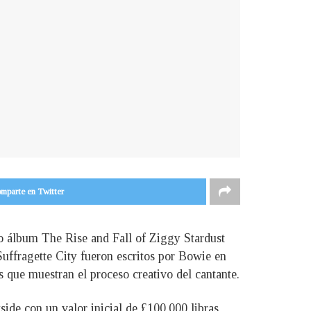
mparte en Twitter
o álbum The Rise and Fall of Ziggy Stardust
uffragette City fueron escritos por Bowie en
 que muestran el proceso creativo del cantante.
ide con un valor inicial de £100,000 libras