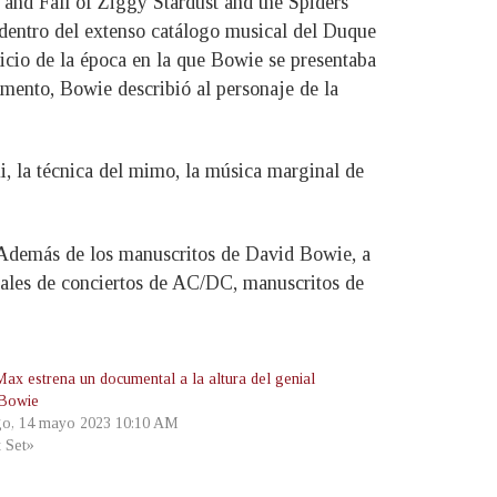
 and Fall of Ziggy Stardust and the Spiders
dentro del extenso catálogo musical del Duque
io de la época en la que Bowie se presentaba
omento, Bowie describió al personaje de la
ki, la técnica del mimo, la música marginal de
. Además de los manuscritos de David Bowie, a
inales de conciertos de AC/DC, manuscritos de
x estrena un documental a la altura del genial
 Bowie
o, 14 mayo 2023 10:10 AM
t Set»