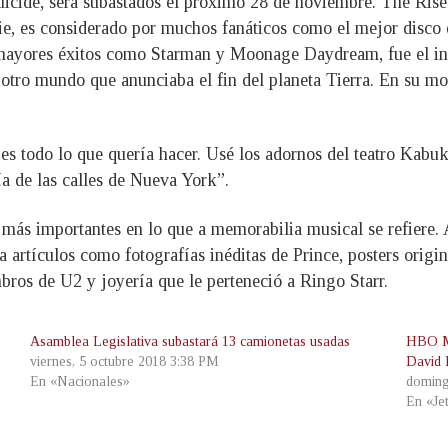
Suicide, será subastados el próximo 28 de noviembre. The Rise
e, es considerado por muchos fanáticos como el mejor disco 
mayores éxitos como Starman y Moonage Daydream, fue el inic
 otro mundo que anunciaba el fin del planeta Tierra. En su m
o es todo lo que quería hacer. Usé los adornos del teatro Kabu
ía de las calles de Nueva York”.
 más importantes en lo que a memorabilia musical se refiere
a artículos como fotografías inéditas de Prince, posters orig
bros de U2 y joyería que le perteneció a Ringo Starr.
Asamblea Legislativa subastará 13 camionetas usadas
HBO Ma
viernes, 5 octubre 2018 3:38 PM
David
En «Nacionales»
doming
En «Je