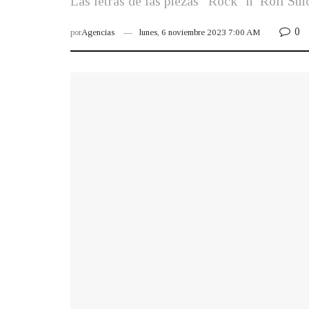
Las letras de las piezas “Rock ‘n’ Roll Su
0
por
Agencias
lunes, 6 noviembre 2023 7:00 AM