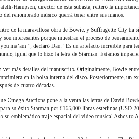
elli-Hampson, director de esta subasta, reiteró la importanc
co del renombrado músico querrá tener entre sus manos.
dentro de la maravillosa obra de Bowie, y Suffragette City ha 
ty son interesantes porque muestran el proceso de pensamiento 
ou ma’am’”, declaró Dan. “Es un artefacto increíble para te
ndo, igual que lo hizo la letra de Starman. Estamos impacien
n ver más detalles del manuscrito. Originalmente, Bowie entre
mprimiera en la bolsa interna del disco. Posteriormente, un e
spués de cuatro décadas.
ue Omega Auctions pone a la venta las letras de David Bowie
ara su éxito Starman por £165,000 libras esterlinas (USD 204
o su emblemático traje espacial del video musical Ashes to A