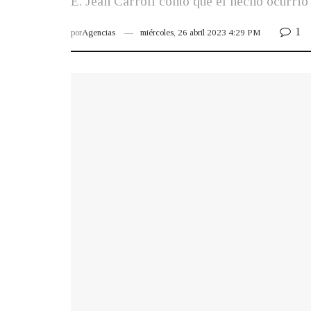
E. Jean Carroll contó que el hecho ocurrió
1
por
Agencias
miércoles, 26 abril 2023 4:29 PM