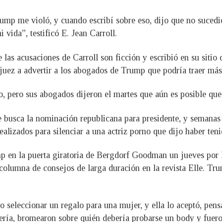
mp me violó, y cuando escribí sobre eso, dijo que no sucedió
i vida”, testificó E. Jean Carroll.
 las acusaciones de Carroll son ficción y escribió en su sitio 
 juez a advertir a los abogados de Trump que podría traer má
, pero sus abogados dijeron el martes que aún es posible que d
busca la nominación republicana para presidente, y semanas 
alizados para silenciar a una actriz porno que dijo haber ten
mp en la puerta giratoria de Bergdorf Goodman un jueves por 
olumna de consejos de larga duración en la revista Elle. Tr
o seleccionar un regalo para una mujer, y ella lo aceptó, pens
ería, bromearon sobre quién debería probarse un body y fuero