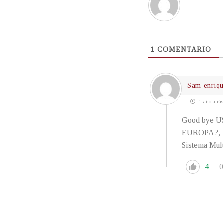
1
COMENTARIO
Sam enriq
1 año atrás
Good bye US
EUROPA?, ES
Sistema Mult
4
0