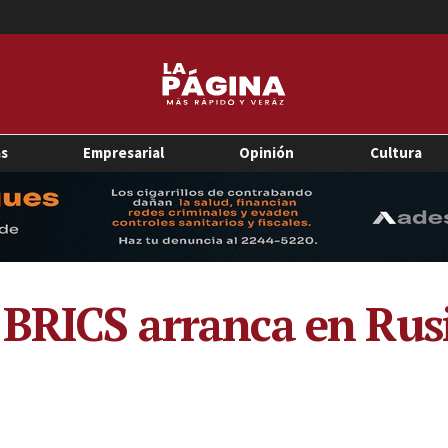
as
Empresarial
Opinión
Cultura
 BRICS arranca en Rus