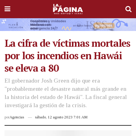
La cifra de víctimas mortales
por los incendios en Hawái
se eleva a 80
El gobernador Josh Green dijo que era
"probablemente el desastre natural más grande en
la historia del estado de Hawái". La fiscal general
investigará la gestión de la crisis.
por
Agencias
sábado, 12 agosto 2023 7:01 AM