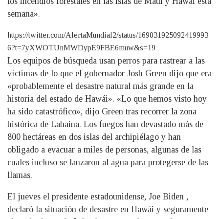
los incendios forestales en las islas de Maui y Hawái esta
semana».
https://twitter.com/AlertaMundial2/status/169031925092419993
6?t=7yXWOTUnMWDypE9FBE6muw&s=19
Los equipos de búsqueda usan perros para rastrear a las
víctimas de lo que el gobernador Josh Green dijo que era
«probablemente el desastre natural más grande en la
historia del estado de Hawái». «Lo que hemos visto hoy
ha sido catastrófico», dijo Green tras recorrer la zona
histórica de Lahaina. Los fuegos han devastado más de
800 hectáreas en dos islas del archipiélago y han
obligado a evacuar a miles de personas, algunas de las
cuales incluso se lanzaron al agua para protegerse de las
llamas.
El jueves el presidente estadounidense, Joe Biden ,
declaró la situación de desastre en Hawái y seguramente