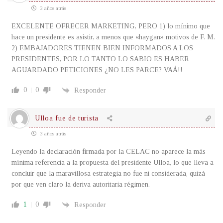
3 años atrás
EXCELENTE OFRECER MARKETING, PERO 1) lo mínimo que
hace un presidente es asistir, a menos que «haygan» motivos de F. M.
2) EMBAJADORES TIENEN BIEN INFORMADOS A LOS
PRESIDENTES, POR LO TANTO LO SABIO ES HABER
AGUARDADO PETICIONES ¿NO LES PARCE? VAÁ!!
0
0
Responder
Ulloa fue de turista
3 años atrás
Leyendo la declaración firmada por la CELAC no aparece la más
mínima referencia a la propuesta del presidente Ulloa, lo que lleva a
concluir que la maravillosa estrategia no fue ni considerada, quizá
por que ven claro la deriva autoritaria régimen.
1
0
Responder