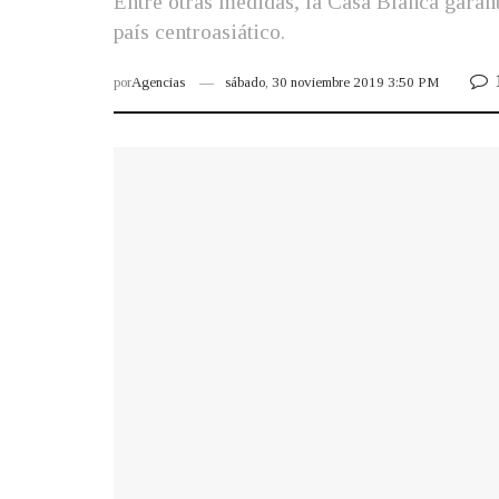
Entre otras medidas, la Casa Blanca garant
país centroasiático.
por
Agencias
sábado, 30 noviembre 2019 3:50 PM