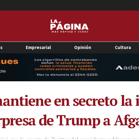
as
Empresarial
Opinión
Cultura
antiene en secreto la
sorpresa de Trump a Afg