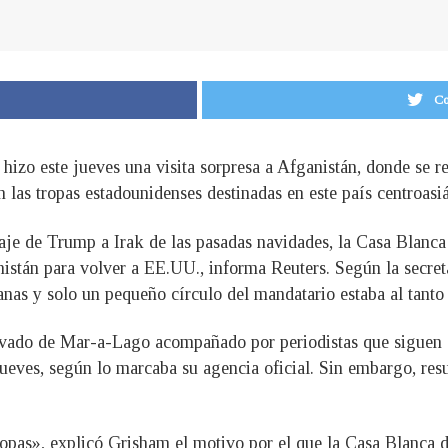
Co
hizo este jueves una visita sorpresa a Afganistán, donde se 
 las tropas estadounidenses destinadas en este país centroasiá
iaje de Trump a Irak de las pasadas navidades, la Casa Blanca 
nistán para volver a EE.UU., informa Reuters. Según la secret
anas y solo un pequeño círculo del mandatario estaba al tant
rivado de Mar-a-Lago acompañado por periodistas que siguen a
jueves, según lo marcaba su agencia oficial. Sin embargo, resu
ropas», explicó Grisham el motivo por el que la Casa Blanca d