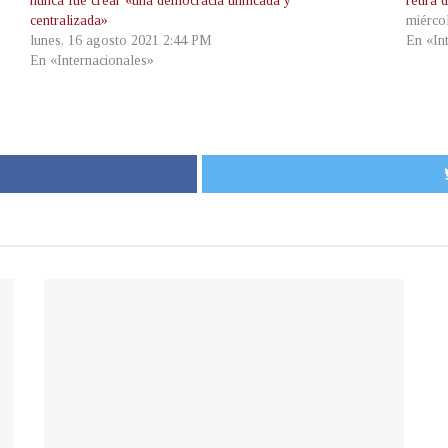
nunca fue crear «una democracia unificada y
retira 
centralizada»
miérco
lunes, 16 agosto 2021 2:44 PM
En «In
En «Internacionales»