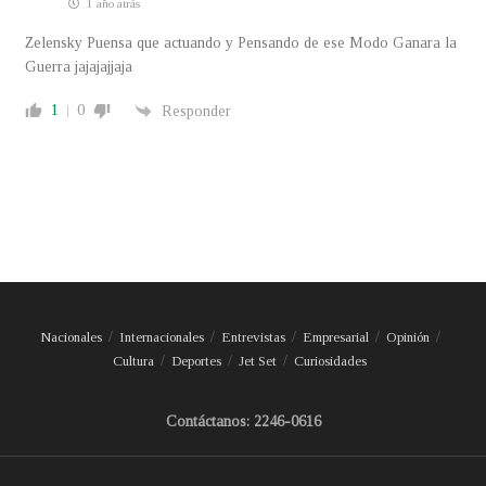
1 año atrás
Zelensky Puensa que actuando y Pensando de ese Modo Ganara la
Guerra jajajajjaja
1
0
Responder
Nacionales
Internacionales
Entrevistas
Empresarial
Opinión
Cultura
Deportes
Jet Set
Curiosidades
Contáctanos: 2246-0616