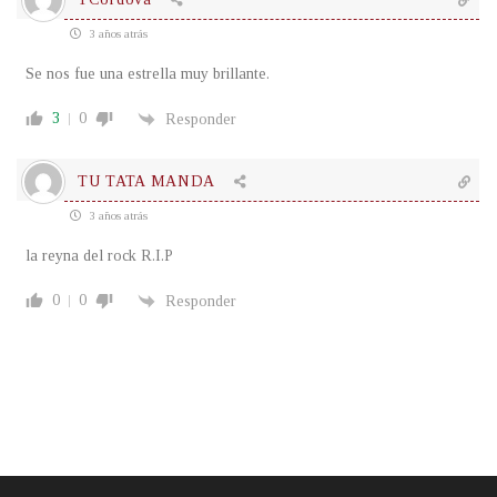
3 años atrás
Se nos fue una estrella muy brillante.
3
0
Responder
TU TATA MANDA
3 años atrás
la reyna del rock R.I.P
0
0
Responder