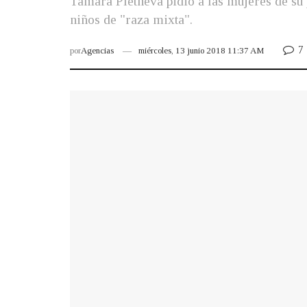
Tamara Pletneva pidió a las mujeres de su
niños de "raza mixta".
7
por
Agencias
miércoles, 13 junio 2018 11:37 AM