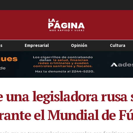
as
Empresarial
Opinión
Cultura
 una legisladora rusa 
ante el Mundial de Fú