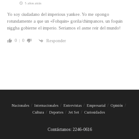
5 años atrás
Yo soy ciudadano del imperious yankee. Yo me opongo
rotundamente a que un «Fohquin» gorila/chimpances, un foquin
niggha gobierne el imperio. Seriamos el asme reir del mundo!
0
0
Responder
Nacionales
Internacionales
Entrevistas
Empresarial
Opinión
Cultura
Deportes
Jet Set
Curiosidades
Contáctanos: 2246-0616