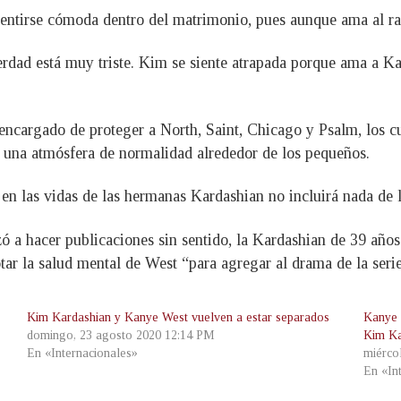
ntirse cómoda dentro del matrimonio, pues aunque ama al rap
erdad está muy triste. Kim se siente atrapada porque ama a Ka
encargado de proteger a North, Saint, Chicago y Psalm, los cua
o una atmósfera de normalidad alrededor de los pequeños.
a en las vidas de las hermanas Kardashian no incluirá nada de
a hacer publicaciones sin sentido, la Kardashian de 39 años d
ar la salud mental de West “para agregar al drama de la serie
Kim Kardashian y Kanye West vuelven a estar separados
Kanye 
domingo, 23 agosto 2020 12:14 PM
Kim Ka
En «Internacionales»
miérco
En «In