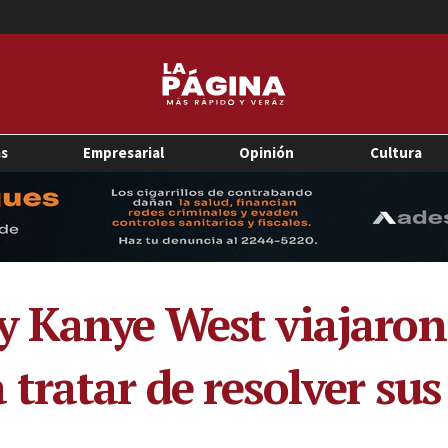
as
Empresarial
Opinión
Cultura
 Kanye West viajaron 
tratar de resolver su