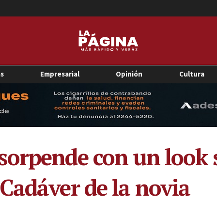
as
Empresarial
Opinión
Cultura
orpende con un look si
Cadáver de la novia