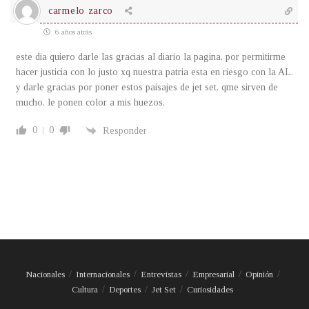
carmelo zarco
6 años atrás
este dia quiero darle las gracias al diario la pagina, por permitirme
hacer justicia con lo justo xq nuestra patria esta en riesgo con la AL.
y darle gracias por poner estos paisajes de jet set, qme sirven de
mucho. le ponen color a mis huezos.
0
0
Responder
Nacionales
Internacionales
Entrevistas
Empresarial
Opinión
Cultura
Deportes
Jet Set
Curiosidades