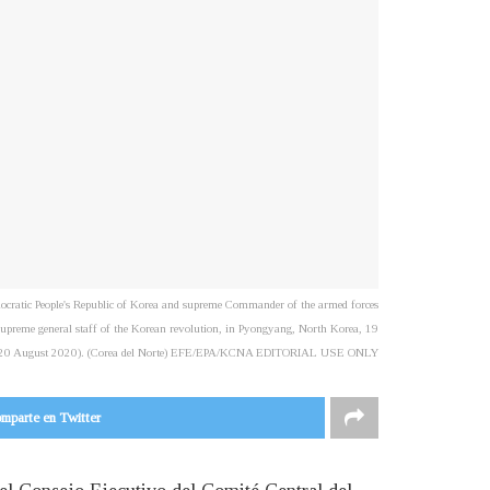
ocratic People's Republic of Korea and supreme Commander of the armed forces
 supreme general staff of the Korean revolution, in Pyongyang, North Korea, 19
d 20 August 2020). (Corea del Norte) EFE/EPA/KCNA EDITORIAL USE ONLY
mparte en Twitter