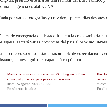
Jong-un, presidió este martes una reunión del Buró Político y
nforma la agencia estatal KCNA.
ñada por varias fotografías y un video, aparece días después
iláctica de emergencia del Estado frente a la crisis sanitari
e espera, azotará varias provincias del país el próximo jueves
sipa rumores sobre su estado tras una ola de especulaciones e
stante, al mes siguiente reapareció en público.
Medios surcoreanos reportan que Kim Jong-un está en
Kim Jon
coma y el poder del país pasó a su hermana
reunir
lunes, 24 agosto 2020 7:07 AM
miérco
En «Internacionales»
En «In