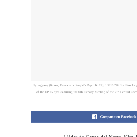
Pyongyang (Korea, Democratic People''s Republic Of), 19/08/2020.- Kim Jon
of the DPRK speaks during the 6th Plenary Meeting of the 7th Central Commi
Comparte en Facebook