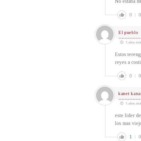
No estaba mu
0
0
El pueblo
5 años atrá
Estos tereng
reyes a cost
0
0
kanet kana
5 años atrá
este lider de
los mas viej
1
0