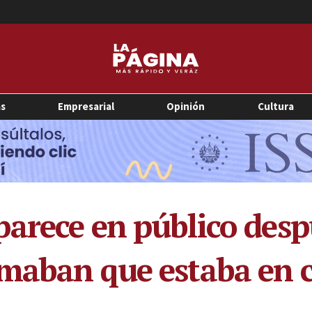
as
Empresarial
Opinión
Cultura
arece en público despu
rmaban que estaba en