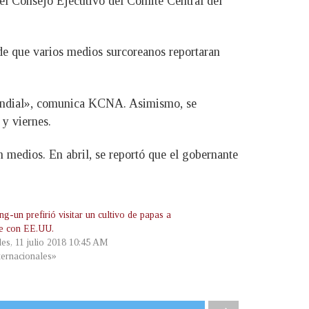
 el Consejo Ejecutivo del Comité Central del
 de que varios medios surcoreanos reportaran
a mundial», comunica KCNA. Asimismo, se
 y viernes.
n medios. En abril, se reportó que el gobernante
g-un prefirió visitar un cultivo de papas a
se con EE.UU.
les, 11 julio 2018 10:45 AM
ternacionales»