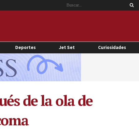
Deportes
Jet Set
Curiosidades
és de la ola de
 coma