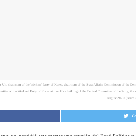
g-Un, chairman of the Workers' Party of Korea, chairman of the State Affairs Commission of the Dem
ttee of the Workers' Party of Korea at the office building of the Central Committee of the Party, the
August 2020 (issue
Co