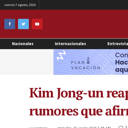
viernes 7 agosto, 2026
Nacionales
Internacionales
Entrevist
Kim Jong-un reap
rumores que afi
3
por
Agencias
miércoles, 26 agosto 2020 7:48 AM