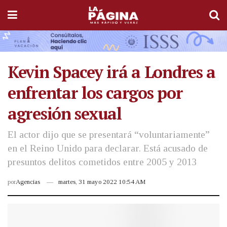
Kevin Spacey irá a Londres a
enfrentar los cargos por
agresión sexual
El actor dijo que se presentará “voluntariamente”
en el Reino Unido para declarar. Está acusado de
presuntos delitos cometidos entre 2005 y 2013
por
Agencias
martes, 31 mayo 2022 10:54 AM