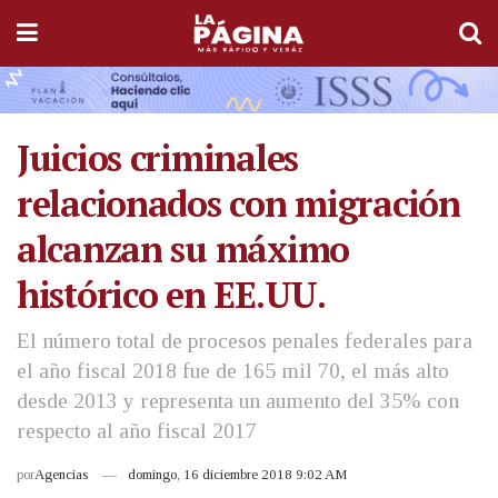
Juicios criminales
relacionados con migración
alcanzan su máximo
histórico en EE.UU.
El número total de procesos penales federales para
el año fiscal 2018 fue de 165 mil 70, el más alto
desde 2013 y representa un aumento del 35% con
respecto al año fiscal 2017
por
Agencias
domingo, 16 diciembre 2018 9:02 AM