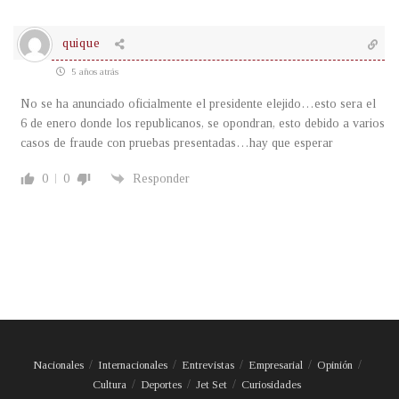
quique
5 años atrás
No se ha anunciado oficialmente el presidente elejido…esto sera el
6 de enero donde los republicanos, se opondran, esto debido a varios
casos de fraude con pruebas presentadas…hay que esperar
0
0
Responder
Nacionales
Internacionales
Entrevistas
Empresarial
Opinión
Cultura
Deportes
Jet Set
Curiosidades