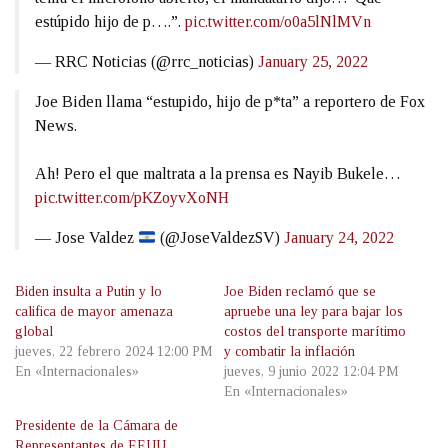
estúpido hijo de p….”.
pic.twitter.com/o0a5lNlMVn
— RRC Noticias (@rrc_noticias)
January 25, 2022
Joe Biden llama “estupido, hijo de p*ta” a reportero de Fox
News.
Ah! Pero el que maltrata a la prensa es Nayib Bukele…
pic.twitter.com/pKZoyvXoNH
— Jose Valdez
(@JoseValdezSV)
January 24, 2022
Biden insulta a Putin y lo
Joe Biden reclamó que se
califica de mayor amenaza
apruebe una ley para bajar los
global
costos del transporte marítimo
jueves, 22 febrero 2024 12:00 PM
y combatir la inflación
En «Internacionales»
jueves, 9 junio 2022 12:04 PM
En «Internacionales»
Presidente de la Cámara de
Representantes de EEUU