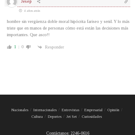
Jesep
4 años atrás
hombre sin vergüenza doble moral hipócrita fariseo y senil. Y lo más
triste que en manos de personas cómo está están las decisiones más
importantes. Que asco!!
1
0
Responder
Nacionales
Internacionales
Entrevistas
Empresarial
Opinión
Cultura
Deportes
Jet Set
Curiosidades
Contáctanos: 2246-0616