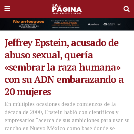
Jeffrey Epstein, acusado de
abuso sexual, quería
«sembrar la raza humana»
con su ADN embarazando a
20 mujeres
En múltiples ocasiones desde comienzos de la
década de 2000, Epstein habló con científicos y
empresarios "acerca de sus ambiciones para usar su
rancho en Nuevo México como base donde se