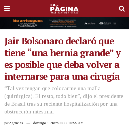
Jair Bolsonaro declaró que
tiene “una hernia grande” y
es posible que deba volver a
internarse para una cirugía
“Tal vez tengan que colocarme una malla
(quirúrgica). El resto, todo bien”, dijo el presidente
de Brasil tras su reciente hospitalización por una
obstrucción intestinal
por
Agencias
domingo, 9 enero 2022 10:55 AM