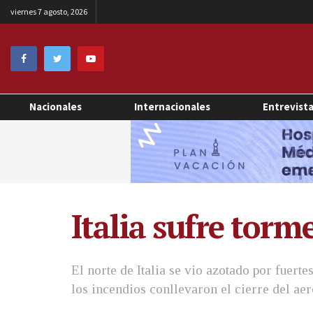
viernes 7 agosto, 2026
Nacionales
Internacionales
Entrevist
Italia sufre torm
El norte de Italia se vio azotado por fuerte
los incendios conllevaron el cierre del ae