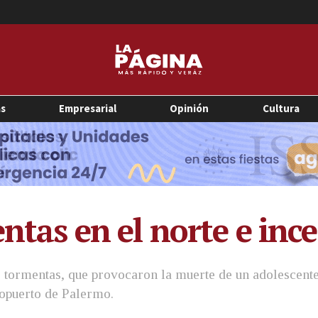
as
Empresarial
Opinión
Cultura
entas en el norte e ince
s tormentas, que provocaron la muerte de un adolescente, e
ropuerto de Palermo.