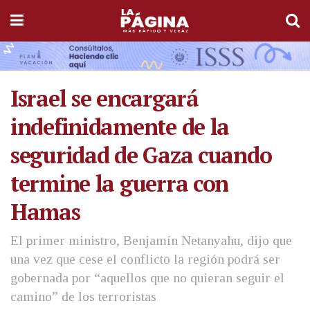
Israel se encargará
indefinidamente de la
seguridad de Gaza cuando
termine la guerra con
Hamas
El primer ministro, Benjamín Netanyahu, dijo que
una vez que cese el conflicto la región podrá ser
gobernada por “aquellos que no quieran seguir el
camino” de los terroristas