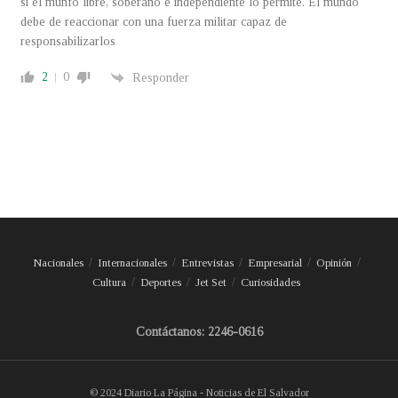
si el munfo libre, soberano e independiente lo permite. El mundo
debe de reaccionar con una fuerza militar capaz de
responsabilizarlos
2
0
Responder
Nacionales
Internacionales
Entrevistas
Empresarial
Opinión
Cultura
Deportes
Jet Set
Curiosidades
Contáctanos: 2246-0616
© 2024 Diario La Página - Noticias de El Salvador