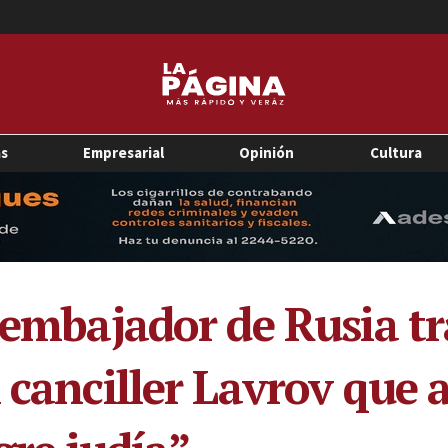
as
Empresarial
Opinión
Cultura
 embajador de Rusia tr
 canciller Lavrov que 