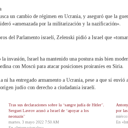
a
busca un cambio de régimen en Ucrania, y aseguró que la guer
sideró «amenazada por la militarización y la nazificación».
ros del Parlamento israelí, Zelenski pidió a Israel que «toma
nó la invasión, Israel ha mantenido una postura más bien moder
rdina con Moscú para atacar posiciones proiraníes en Siria.
a ni ha entregado armamento a Ucrania, pese a que sí envió 
origen judío con derecho a ciudadanía israelí.
Tras sus declaraciones sobre la “sangre judía de Hitler”,
Antony
Serguei Lavrov acusó a Israel de “apoyar a los
por la
neonazis”
miérco
martes, 3 mayo 2022 7:50 AM
En «In
En «Internacionales»