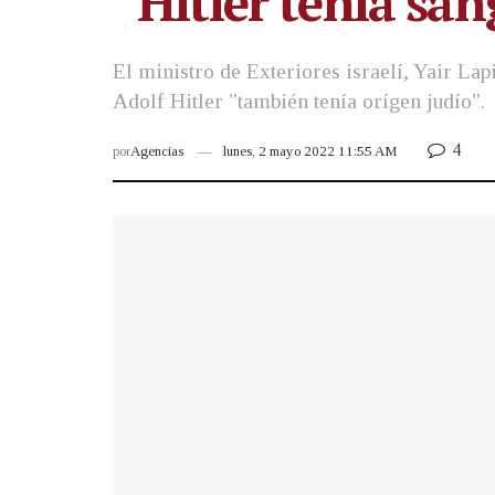
“Hitler tenía san
El ministro de Exteriores israelí, Yair La
Adolf Hitler "también tenía orígen judío".
4
por
Agencias
lunes, 2 mayo 2022 11:55 AM