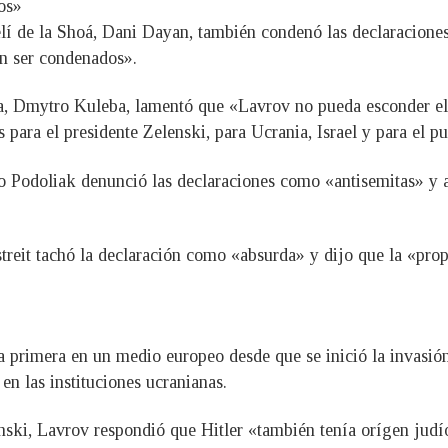
os»
elí de la Shoá, Dani Dayan, también condenó las declaracione
en ser condenados».
ia, Dmytro Kuleba, lamentó que «Lavrov no pueda esconder el
s para el presidente Zelenski, para Ucrania, Israel y para el p
lo Podoliak denunció las declaraciones como «antisemitas» y 
treit tachó la declaración como «absurda» y dijo que la «pr
la primera en un medio europeo desde que se inició la invasión
en las instituciones ucranianas.
enski, Lavrov respondió que Hitler «también tenía orígen judí