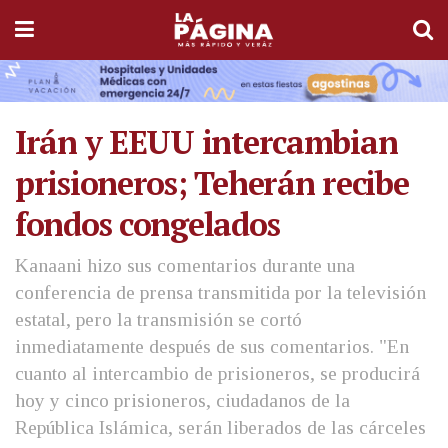
Irán y EEUU intercambian
prisioneros; Teherán recibe
fondos congelados
Kanaani hizo sus comentarios durante una
conferencia de prensa transmitida por la televisión
estatal, pero la transmisión se cortó
inmediatamente después de sus comentarios. "En
cuanto al intercambio de prisioneros, se producirá
hoy y cinco prisioneros, ciudadanos de la
República Islámica, serán liberados de las cárceles