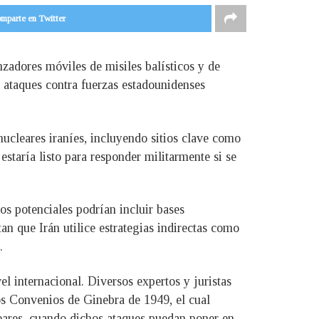
mparte en Twitter
zadores móviles de misiles balísticos y de
s ataques contra fuerzas estadounidenses
ucleares iraníes, incluyendo sitios clave como
staría listo para responder militarmente si se
os potenciales podrían incluir bases
n que Irán utilice estrategias indirectas como
.
 internacional. Diversos expertos y juristas
los Convenios de Ginebra de 1949, el cual
leares, cuando dichos ataques puedan poner en