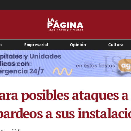
as
Empresarial
Opinión
Cultura
ara posibles ataques a
bardeos a sus instalac
0
 AM