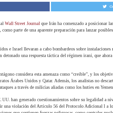
Co
 al
Wall Street Journal
que Irán ha comenzado a posicionar lan
, como parte de una aparente preparación para lanzar posible
dos e Israel llevaran a cabo bombardeos sobre instalaciones n
 detonado una respuesta táctica del régimen iraní, que ahora e
entágono considera esta amenaza como “creíble”, y los objetiv
atos Árabes Unidos y Qatar. Además, los analistas no descarta
ataques a través de milicias aliadas como los hutíes en Yemen
 UU. han generado cuestionamientos sobre su legalidad a nivel
ir una violación del Artículo 56 del Protocolo Adicional I a 
aciones que contienen fuerzas peligrosas, como centrales nuc