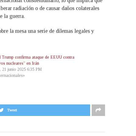
ernacional consuetudinario, lo que implica que
berar radiación o de causar daños colaterales
e la guerra.
obre la mesa una serie de dilemas legales y
 Trump confirma ataque de EEUU contra
vos nucleares” en Irán
, 21 junio 2025 6:35 PM
ternacionales»
Tweet