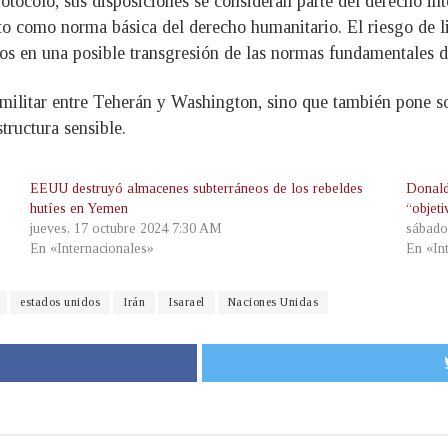
tocolo, sus disposiciones se consideran parte del derecho int
o como norma básica del derecho humanitario. El riesgo de li
os en una posible transgresión de las normas fundamentales d
n militar entre Teherán y Washington, sino que también pone s
structura sensible.
EEUU destruyó almacenes subterráneos de los rebeldes
Donald
hutíes en Yemen
“objeti
jueves, 17 octubre 2024 7:30 AM
sábado
En «Internacionales»
En «In
estados unidos
Irán
Isarael
Naciones Unidas