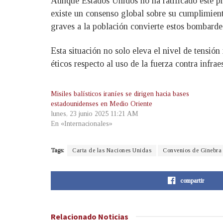
Aunque Estados Unidos no ha ratificado este pro
existe un consenso global sobre su cumplimient
graves a la población convierte estos bombarde
Esta situación no solo eleva el nivel de tensió
éticos respecto al uso de la fuerza contra infrae
Misiles balísticos iraníes se dirigen hacia bases
estadounidenses en Medio Oriente
lunes, 23 junio 2025 11:21 AM
En «Internacionales»
Tags:
Carta de las Naciones Unidas
Convenios de Ginebra
compartir
Relacionado
Noticias