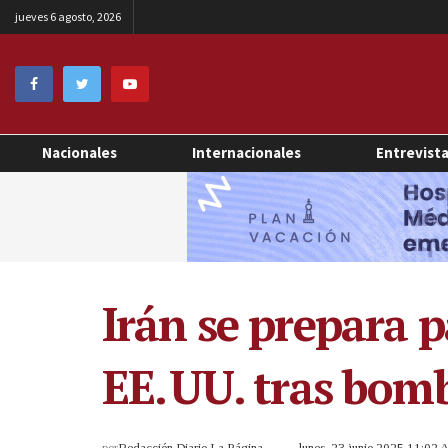
jueves 6 agosto, 2026
Nacionales
Internacionales
Entrevist
Irán se prepara p
EE. UU. tras bom
por
Redacción Diario La Página
lunes, 23 junio 2025 11:02