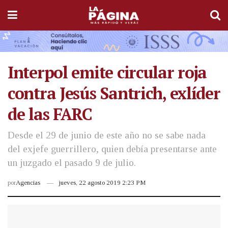
Interpol emite circular roja
contra Jesús Santrich, exlíder
de las FARC
Desde el 29 de junio de este año no se sabe nada
del exjefe guerrillero, quien debía presentarse ante
un juzgado el pasado 9 de julio.
por
Agencias
jueves, 22 agosto 2019 2:23 PM